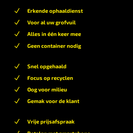
N
Erkende ophaaldienst
N
Voor al uw grofvuil
N
Alles in één keer mee
N
Geen container nodig
N
Snel opgehaald
N
Focus op recyclen
N
Oog voor milieu
N
Gemak voor de klant
N
Vrije prijsafspraak