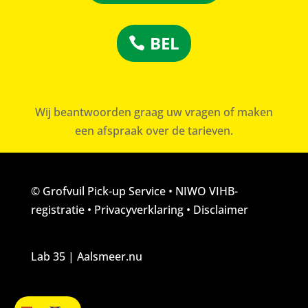
BEL
Wij beantwoorden graag uw vragen of maken
een afspraak over de tarieven.
© Grofvuil Pick-up Service
•
NIWO VIHB-
registratie
•
Privacyverklaring
•
Disclaimer
App de foto's van uw grofvuil.
Binnen 2 uur een offerte!
Lab 35 | Aalsmeer.nu
Open chat