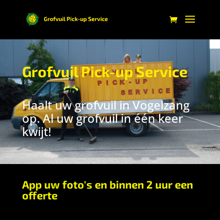
Grofvuil Pick-up Service
Haalt uw grofvuil in Vogelzang
op. Al uw grofvuil in één keer
kwijt!
App uw foto's en binnen 2 uur een
offerte