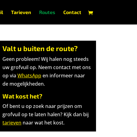
il
Tarieven
Routes
Contact
Valt u buiten de route?
Geen probleem! Wij halen nog steeds
uw grofvuil op. Neem contact met ons
op via
WhatsApp
en informeer naar
de mogelijkheden.
Wat kost het?
Of bent u op zoek naar prijzen om
grofvuil op te laten halen? Kijk dan bij
tarieven
naar wat het kost.