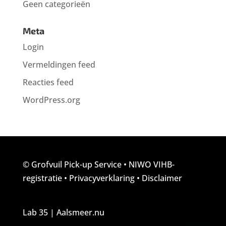
Geen categorieën
Meta
Login
Vermeldingen feed
Reacties feed
WordPress.org
© Grofvuil Pick-up Service
•
NIWO VIHB-
registratie
•
Privacyverklaring
•
Disclaimer
App de foto's van uw grofvuil.
Binnen 2 uur een offerte!
Lab 35 | Aalsmeer.nu