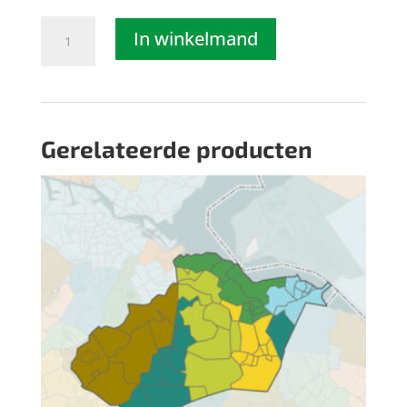
1
In winkelmand
koelkast/
vaatwasser/
wasmachine/
droger
Gerelateerde producten
aantal