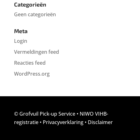
Categorieën
Geen categorieën
Meta
Login
Vermeldingen feed
Reacties feed
WordPress.org
© Grofvuil Pick-up Service
•
NIWO VIHB-
registratie
•
Privacyverklaring
•
Disclaimer
App de foto's van uw grofvuil.
Binnen 2 uur een offerte!