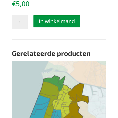
€
5,00
verfblik
In winkelmand
of
emmer
aantal
Gerelateerde producten